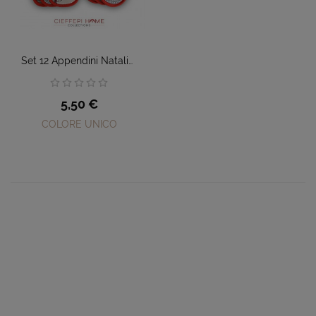
Set 12 Appendini Natalizi...
Prezzo
5,50 €
COLORE UNICO