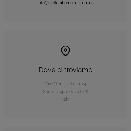
info@cieffepihomecollections
Dove ci troviamo
Via Ciferi - Iudici n. 24
San Giuseppe V.no (NA)
Italy