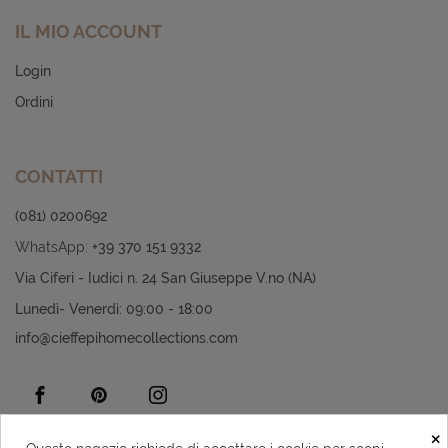
IL MIO ACCOUNT
Login
Ordini
CONTATTI
(081) 0200692
WhatsApp:
+39 370 151 9332
Via Ciferi - Iudici n. 24 San Giuseppe V.no (NA)
Lunedì- Venerdì: 09:00 - 18:00
info@cieffepihomecollections.com
×